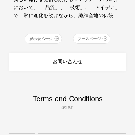
において、 「品質」、「技術」、「アイデア」
で、常に進化を続けながら、繊維産地の伝統と
技術を継承する、若いクラフトマンたちがいま
す。そんな彼らの想いは、青く、深い、INDIGO
展示会ページ
ブースページ
BLUEの中で輝いています。 デニム・繊維の産
地、福山、井原、倉敷エリアの14ブランドが、
クラフトマンシップ溢れるものづくりをお届け
お問い合わせ
します。
Terms and Conditions
取引条件