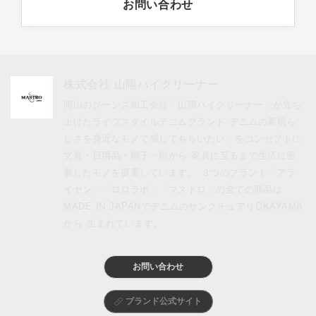
お問い合わせ
株式会社 山陽ハイクリーナー
岡山のジーンズ加工会社「山陽ハイクリーナー」が立ち
上げたライフスタイルデニムブランド デニムの素晴ら
しさを身近なモノで感じてもらいたい」をコンセプトに
文具・日用品・帽子・鞄から 家具に至るまで生活に密
着したモノを提案しています。 ３つのブランド「アラ
イヤン」「ロロラボ」「マストロ」の全ての商品は 
MADE IN JAPANでデニムのサンクチュアリOKAYAMA
から 生まれています。
お問い合わせ
ブランド公式サイト