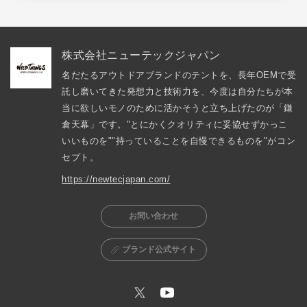
株式会社ニューテックジャパン
名だたるアウトドアブランドのテントを、長年OEMで受
託し磨いてきた発想力と技術力を、今度は自分たちが本
当に欲しいモノのために活かそうと立ち上げたのが「鎌
倉天幕」です。"とにかくクオリティに妥協せずかっこ
いいものを""持っていることを自慢できるものを"がコン
セプト。
https://newtecjapan.com/
お問い合わせ
ブランド公式サイト