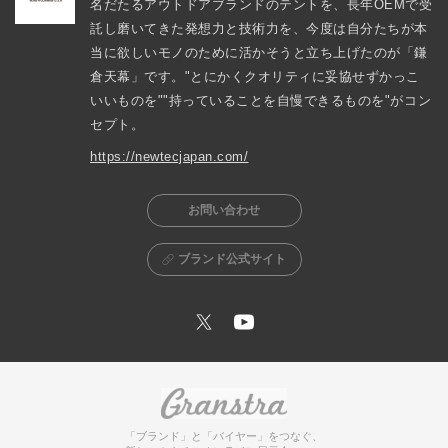
名だたるアウトドアブランドのテントを、長年OEMで受
託し磨いてきた発想力と技術力を、今度は自分たちが本
当に欲しいモノのために活かそうと立ち上げたのが「鎌
倉天幕」です。"とにかくクオリティに妥協せずかっこ
いいものを""持っていることを自慢できるものを"がコン
セプト。
https://newtecjapan.com/
お問い合わせ
ブランド公式サイト
「ブランド」と「バイヤー」をつなぐ、