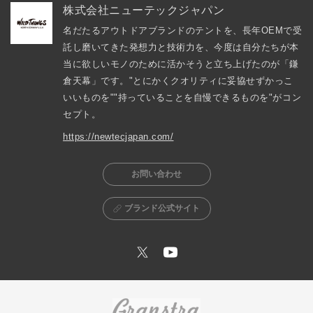
株式会社ニューテックジャパン
名だたるアウトドアブランドのテントを、長年OEMで受
託し磨いてきた発想力と技術力を、今度は自分たちが本
当に欲しいモノのために活かそうと立ち上げたのが「鎌
倉天幕」です。"とにかくクオリティに妥協せずかっこ
いいものを""持っていることを自慢できるものを"がコン
セプト。
https://newtecjapan.com/
お問い合わせ
ブランド公式サイト