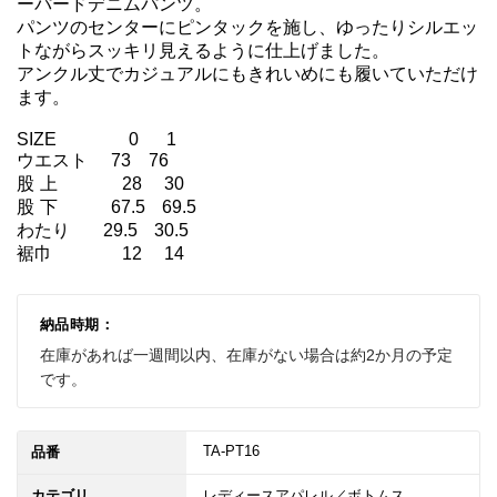
ーパードデニムパンツ。

パンツのセンターにピンタックを施し、ゆったりシルエッ
トながらスッキリ見えるように仕上げました。

アンクル丈でカジュアルにもきれいめにも履いていただけ
ます。

SIZE	　 　0     1

ウエスト　 73　76

股 上	　   28    30

股 下	　 67.5   69.5

わたり      29.5   30.5

裾巾　	　   12    14
納品時期：
在庫があれば一週間以内、在庫がない場合は約2か月の予定
です。
TA-PT16
品番
カテゴリ
レディースアパレル／ボトムス