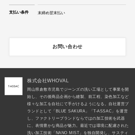
支払い条件
末締め翌末払い
お問い合わせ
株式会社WHOVAL
岡山県倉敷市児島でジーンズの洗い工場として事業を開
始し、その後商品企画から縫製、前工程、染色加工など
様々な加工を自社にて手がけるようになる。自社運営ブ
ランドとして「BLUE SAKURA」「T-ASSAC」を運営
し、ファクトリーブランドならではの加工技術を武器
に、表情豊かな商品が魅力。最近では環境に配慮された
洗い加工技術「NANO MIST」を独自開発し、サスティ