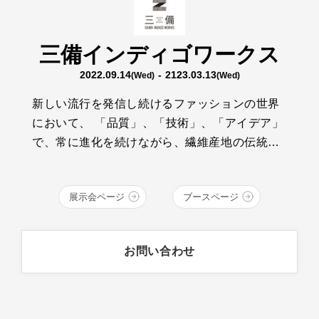
三備インディゴワークス
2022.09.14
- 2123.03.13
(Wed)
(Wed)
新しい流行を発信し続けるファッションの世界
において、 「品質」、「技術」、「アイデア」
で、常に進化を続けながら、繊維産地の伝統と
技術を継承する、若いクラフトマンたちがいま
す。そんな彼らの想いは、青く、深い、INDIGO
展示会ページ
ブースページ
BLUEの中で輝いています。 デニム・繊維の産
地、福山、井原、倉敷エリアの14ブランドが、
クラフトマンシップ溢れるものづくりをお届け
お問い合わせ
します。