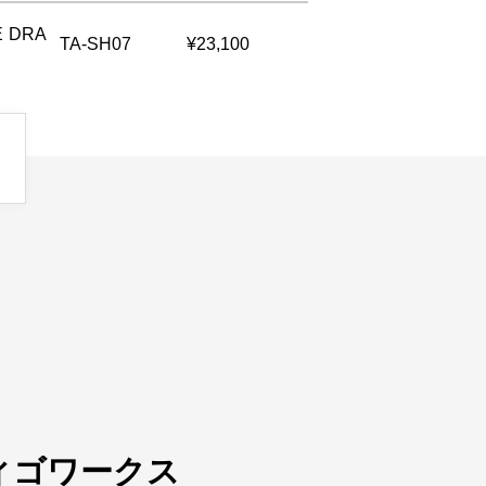
E DRA
TA-SH07
¥23,100
ィゴワークス