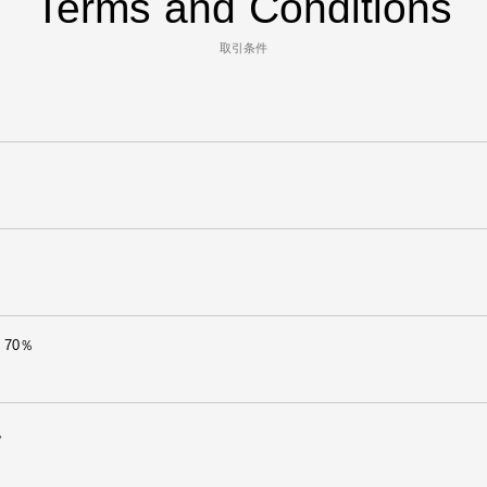
Terms and Conditions
取引条件
。
70％
。