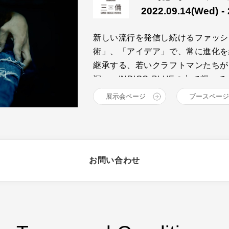
2022.09.14
(Wed)
- 
新しい流行を発信し続けるファッシ
術」、「アイデア」で、常に進化を
継承する、若いクラフトマンたちが
深い、INDIGO BLUEの中で輝
井原、倉敷エリアの14ブランドが
展示会ページ
ブースページ
をお届けします。
お問い合わせ