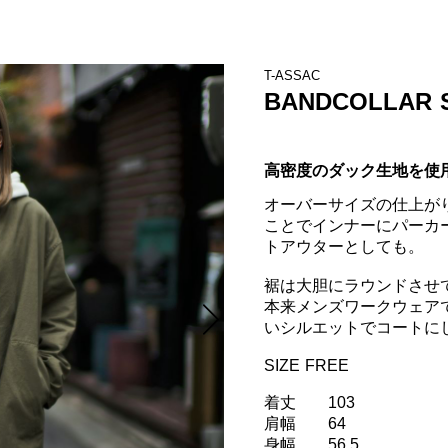
T-ASSAC
BANDCOLLAR S
高密度のダック生地を使
オーバーサイズの仕上が
ことでインナーにパーカ
トアウターとしても。

裾は大胆にラウンドさせ
本来メンズワークウェア
いシルエットでコートにし
SIZE FREE

着丈	103

肩幅	64

身幅	56.5
