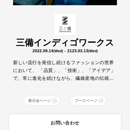
三備インディゴワークス
2022.09.14
- 2123.03.13
(Wed)
(Wed)
新しい流行を発信し続けるファッションの世界
において、 「品質」、「技術」、「アイデア」
で、常に進化を続けながら、繊維産地の伝統と
技術を継承する、若いクラフトマンたちがいま
す。そんな彼らの想いは、青く、深い、INDIGO
展示会ページ
ブースページ
BLUEの中で輝いています。 デニム・繊維の産
地、福山、井原、倉敷エリアの14ブランドが、
クラフトマンシップ溢れるものづくりをお届け
お問い合わせ
します。