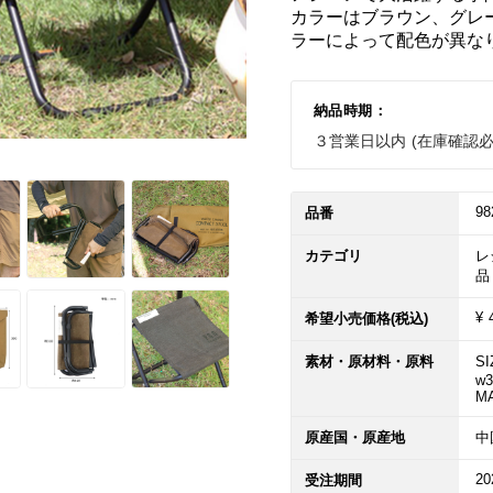
カラーはブラウン、グレ
ラーによって配色が異なり
納品時期：
３営業日以内 (在庫確認
98
品番
カテゴリ
レ
品
¥ 
希望小売価格(税込)
素材・原材料・原料
SI
w3
MA
原産国・原産地
中
20
受注期間