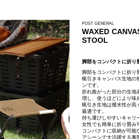
POST GENERAL
WAXED CANVA
STOOL
脚部をコンパクトに折り
脚部をコンパクトに折り畳
蝋引きキャンバス生地の
ンです。

折れ曲がった部分の生地
増し、使うほどにより味
蝋引き生地は撥水性が高
最適です。

持ち運びしやすいキャリー
女性でも簡単に折り畳み可
コンパクトに収納が可能
アシーンで大活躍する事間