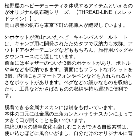
松野屋のヘビーデューティを体現するアイテムといえるの
がオリジナル帆布鞄シリーズ、【THREAD-LINE（スレッ
ドライン）】。

岡山県産の帆布を東京下町の鞄職人が縫製しています。

外ポケットが沢山ついたヘビーキャンバスツールトート
は、キャンプ用に開発されたためタフで収納力も抜群。ア
ウトドアやガーデニングなどももちろん、旅行用バッグや
タウンユースにも適しています。

前面にはギャザーのついた3個のポケットがあり、ボトル
や傘などを収納できます。裏面にもフラットなポケットを
3個、内側にもスマートフォンやペンなどを入れられる小
さなポケットがあります。ペグなどの細かなものを収納し
たり、工具などかさばるものの収納や持ち運びに便利で
す。

脱着できる金属ナスカンには鍵をも付いています。

本体の口元には金属の三角カンとハサミナスカンによって
大きく口が開くことを防いでいます。

純綿100％の経年変化も楽しむことができる自然素材は、
使い込むほどに風合いがまし、自分だけのオリジナルに育