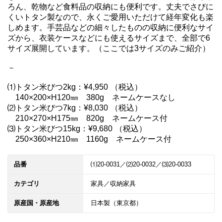
ろん、乾物など食料品の収納にも便利です。丈夫でさびに
くいトタン製なので、永くご愛用いただけて経年変化も楽
しめます。手芸品などの細々したものの収納に便利なサイ
ズから、衣装ケースなどにも使えるサイズまで、全部で6
サイズ展開しています。（ここでは3サイズのみご紹介）

－

⑴トタン米びつ2kg：¥4,950 （税込）

　140×200×H120㎜　380g　ネームケースなし

⑵トタン米びつ7kg：¥8,030 （税込）

　210×270×H175㎜　820g　ネームケース付

⑶トタン米びつ15kg：¥9,680 （税込）

品番
⑴20-0031／⑵20-0032／⑶20-0033
カテゴリ
家具／収納家具
原産国・原産地
日本製（東京都）