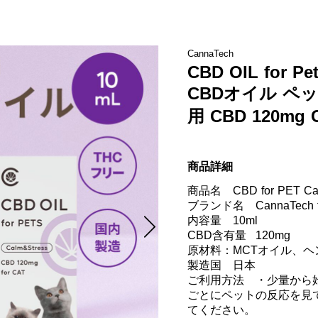
CannaTech
CBD OIL for Pe
CBDオイル ペット
用 CBD 120mg 
商品詳細
商品名	CBD for PET Calm & Stress（猫用）10ml 1.2%

ブランド名	CannaTech for PET

内容量	10ml

CBD含有量	120mg

原材料：MCTオイル、ヘ
製造国	日本

ご利用方法	・少量から始めてゆっくりと投与量を増やし、段階
ごとにペットの反応を見
てください。
