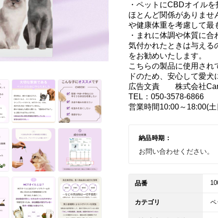
・ペットにCBDオイル
ほとんど関係がありませ
や健康体重を考慮して最も
・まれに体調や体質に合
気付かれたときは与える
をお勧めいたします。

こちらの製品に使用され
ドのため、安心して愛犬に
広告文責	株式会社CannaTech

TEL：050-3578-6866

営業時間10:00～18:00(
納品時期：
お問い合わせください。
10
品番
カテゴリ
ペ