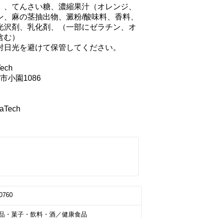
）、てんさい糖、濃縮果汁（オレンジ、
ン、麻の茎抽出物、澱粉/酸味料、香料、
光沢剤、乳化剤、（一部にゼラチン、オ
む）

射日光を避けて保管してください。

ch

市小園1086

ech

0760
品・菓子・飲料・酒／健康食品