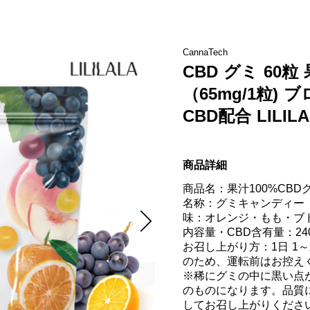
CannaTech
CBD グミ 60粒 
（65mg/1粒)
CBD配合 LILIL
商品詳細
商品名：果汁100%CBDグミ
名称：グミキャンディー

味：オレンジ・もも・ブド
内容量・CBD含有量：240g 
お召し上がり方：1日 1
のため、運転前はお控えく
※稀にグミの中に黒い点
のものになります。品質
してお召し上がりください