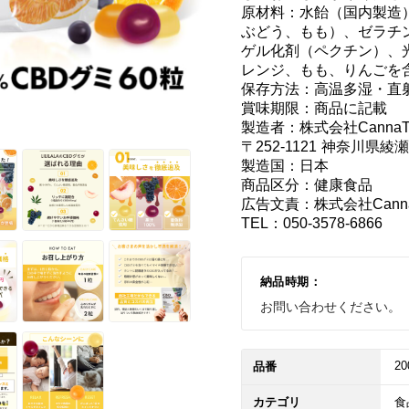
原材料：水飴（国内製造
ぶどう、もも）、ゼラチ
ゲル化剤（ペクチン）、
レンジ、もも、りんごを含
保存方法：高温多湿・直
賞味期限：商品に記載

製造者：株式会社CannaTe
〒252-1121 神奈川県綾瀬
製造国：日本

商品区分：健康食品

広告文責：株式会社CannaT
TEL：050-3578-6866
納品時期：
お問い合わせください。
20
品番
カテゴリ
食