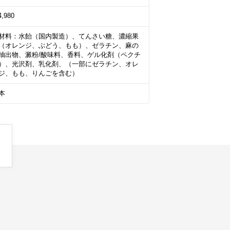
4,980
材料：水飴（国内製造）、てんさい糖、濃縮果
（オレンジ、ぶどう、もも）、ゼラチン、麻の
抽出物、澱粉/酸味料、香料、ゲル化剤（ペクチ
）、光沢剤、乳化剤、（一部にゼラチン、オレ
本