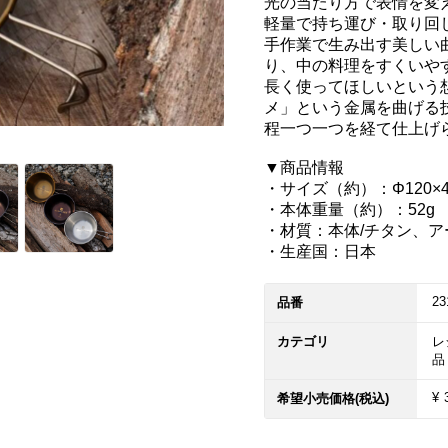
光の当たり方で表情を変
軽量で持ち運び・取り回
手作業で生み出す美しい
り、中の料理をすくいやす
長く使ってほしいという
メ」という金属を曲げる
程一つ一つを経て仕上げら
▼商品情報

・サイズ（約）：Φ120×4
・本体重量（約）：52g　
・材質：本体/チタン、アー
・生産国：日本
23
品番
カテゴリ
レ
品
¥ 
希望小売価格(税込)