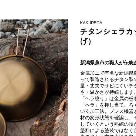
KAKUREGA
チタンシェラカ
げ）
新潟県燕市の職人が伝統
金属加工で有名な新潟県
って製造されるチタン製
量・丈夫でサビにくいチ
さ・温かさが持続します。
「ヘラ絞り」は金属の板
「ヘラ」を押し当て、ろ
いく加工法。プレス機器
材の変形状態を確認し、
していくという熟練の技が
塗料による塗装ではなく