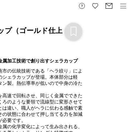
ップ（ゴールド仕上
金属加工技術で創り出すシェラカップ
燕市の伝統技術である「ヘラ絞り」によ
のシェラカップが登場。本体部分は軽
タン製。熱伝導率が低いので中身の冷た


を高速で回転させ、同じく金属でできた
くろのような要領で流線型に変形させて
とは違い、職人がヘラに伝わる感触で素
その状態に合わせて押し当てる力を加減
必要です。

金属の化学変化によって生み出される、