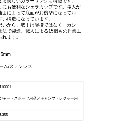
える美しいカラーリングも特徴です。

しにも便利なシェラカップです。職人が
曲面によって底面がお椀型になってお
い構造になっています。

想いから、取手は溶接ではなく「カシ
技法で製造。職人による15個もの作業工
れます。

5mm



ム/ステンレス

110001
ジャー・スポーツ用品／キャンプ・レジャー用
3,300