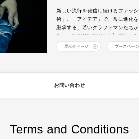
新しい流行を発信し続けるファッシ
術」、「アイデア」で、常に進化を
継承する、若いクラフトマンたちが
深い、INDIGO BLUEの中で輝
井原、倉敷エリアの14ブランドが
展示会ページ
ブースページ
をお届けします。
お問い合わせ
Terms and Conditions