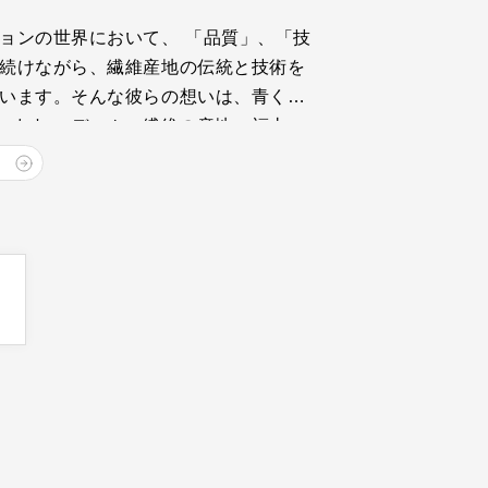
ョンの世界において、 「品質」、「技
続けながら、繊維産地の伝統と技術を
います。そんな彼らの想いは、青く、
いています。 デニム・繊維の産地、福山、
、クラフトマンシップ溢れるものづくり