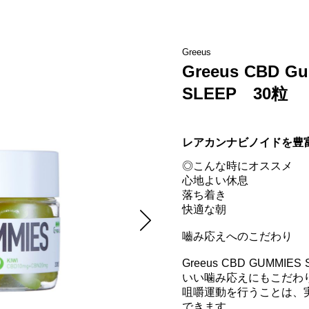
Greeus
Greeus CBD 
SLEEP 30粒
レアカンナビノイドを豊
◎こんな時にオススメ

心地よい休息

落ち着き

快適な朝

嚙み応えへのこだわり

Greeus CBD GUMM
いい噛み応えにもこだわり
咀嚼運動を行うことは、
できます。
