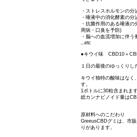
・ストレスホルモンの分泌
・唾液中の消化酵素の分
・抗菌作用のある唾液の
周病・口臭を予防)

・脳への血流増加に伴う働
...etc

●キウイ味　CBD10＋CBN
１日の最後のゆっくりした
キウイ独特の酸味はなく
す。

1ボトルに30粒含まれます
総カンナビノイド量はCBD
原材料へのこだわり

GreeusCBDグミは
りがあります。
