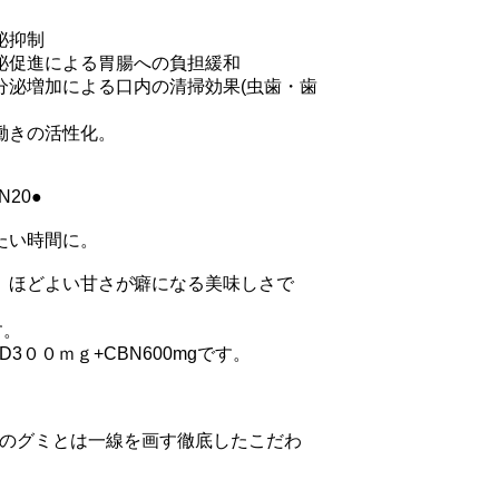
抑制

泌促進による胃腸への負担緩和

分泌増加による口内の清掃効果(虫歯・歯
きの活性化。

20●

い時間に。

、ほどよい甘さが癖になる美味しさで
。

3００ｍｇ+CBN600mgです。

、市販のグミとは一線を画す徹底したこだわ