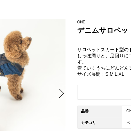
ONE
デニムサロペッ
サロペットスカート型のド
しっぽ周りと、足回りに
す。

着ていくうちにどんどん味
サイズ展開：S,M,L,XL
ON
品番
カテゴリ
ペ