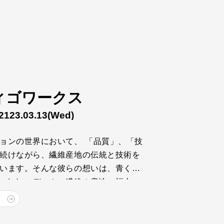
ィゴワークス
2123.03.13
(Wed)
ョンの世界において、 「品質」、「技
続けながら、繊維産地の伝統と技術を
います。そんな彼らの想いは、青く、
いています。 デニム・繊維の産地、福山、
、クラフトマンシップ溢れるものづくり