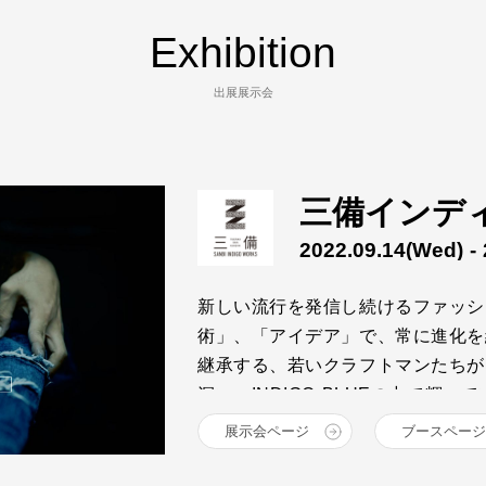
Exhibition
出展展示会
三備インデ
2022.09.14
(Wed)
- 
新しい流行を発信し続けるファッシ
術」、「アイデア」で、常に進化を
継承する、若いクラフトマンたちが
深い、INDIGO BLUEの中で輝
井原、倉敷エリアの14ブランドが
展示会ページ
ブースページ
をお届けします。