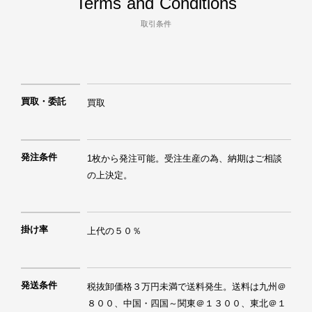
Terms and Conditions
取引条件
買取・委託
買取
発注条件
1枚から発注可能。受注生産の為、納期はご相談
の上決定。
掛け率
上代の５０％
発送条件
税抜卸価格３万円未満で送料発生。送料は九州＠
８００、中国・四国～関東＠１３００、東北＠１