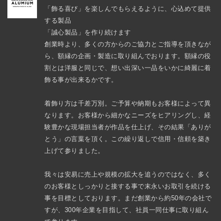
「飾る喜び」を楽しんでもらえるように、心込めて提供
する製品

「誠心製品」を作り続けます

創業時より、多くの方からのご協力とご指導を頂きなが
ら、額縁の企画・製造に取り組んでおります。額縁の役
割とは洋服と同じで、想い出深い一品をいかに綺麗に着
飾る事が出来るかです。

着飾り方は千差万別。ご予算や納期もお客様によって異
なります。お客様から細かなニーズをヒアリングし、経
験豊かな現場担当者が作品を仕上げ、その結果「ありが
とう」の言葉を頂く。この繰り返しで信用・信頼を築き
上げて参りました。

我々は安易に売上や規模の拡大を追うのではなく、多く
のお客様としっかりと接する事で末永いお取引を続ける
事を目標としております。まだ創業から約50年の会社で
すが、300年企業を目指して、社員一同仕事に取り組ん