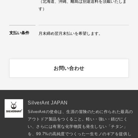
（北海道、沖縄、離島は別途送料を頂戴いたしま
す）
支払い条件
月末締め翌月末払いを希望します。
お問い合わせ
SilverAnt JAPAN
SilverAntの使命は、生涯の冒険のために作られた最高の
アウトドア製品をつくること。軽い・強い・錆びにく
い、さらには有害な化学物質も発生しない「チタン」
を、99.7%の高純度でつくった一生モノのギアを提供し