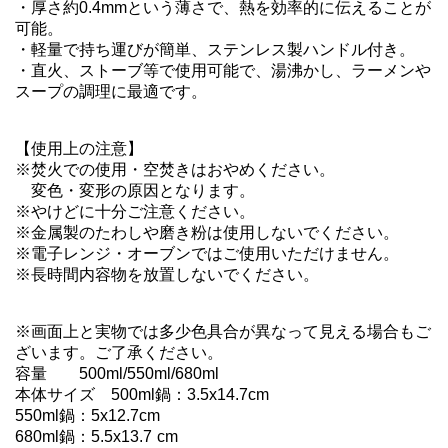
・厚さ約0.4mmという薄さで、熱を効率的に伝えることが
可能。

・軽量で持ち運びが簡単、ステンレス製ハンドル付き。

・直火、ストーブ等で使用可能で、湯沸かし、ラーメンや
スープの調理に最適です。

【使用上の注意】

※焚火での使用・空焚きはおやめください。

　変色・変形の原因となります。

※やけどに十分ご注意ください。

※金属製のたわしや磨き粉は使用しないでください。

※電子レンジ・オーブンではご使用いただけません。

※長時間内容物を放置しないでください。

※画面上と実物では多少色具合が異なって見える場合もご
ざいます。ご了承ください。

容量	500ml/550ml/680ml

本体サイズ	500ml鍋：3.5x14.7cm

550ml鍋：5x12.7cm

680ml鍋：5.5x13.7 cm
