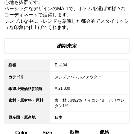
心地も抜群です。

ベーシックなデザインのMA-1で、ボトムを選ばず様々な
コーディネートで活躍します。

シンプルな中にトレンドを意識した都会的でスタイリッシ
ュな印象に仕上げてくれます。
納期未定
EL-104
品番
カテゴリ
メンズアパレル／アウター
¥ 21,800
希望小売価格(税別)
素材・原材料・原料
素　材：綿92% ナイロン7％　ポリウレ
タン1％
原産国・原産地
日本
型番
価格
Color
Size