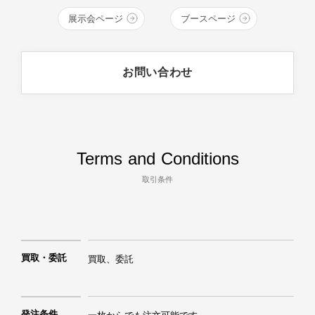
す。そんな彼らの想いは、青く、深い、INDIGO
展示会ページ
ブースページ
BLUEの中で輝いています。 デニム・繊維の産
地、福山、井原、倉敷エリアの14ブランドが、
クラフトマンシップ溢れるものづくりをお届け
お問い合わせ
します。
Terms and Conditions
取引条件
買取・委託
買取、委託
発注条件