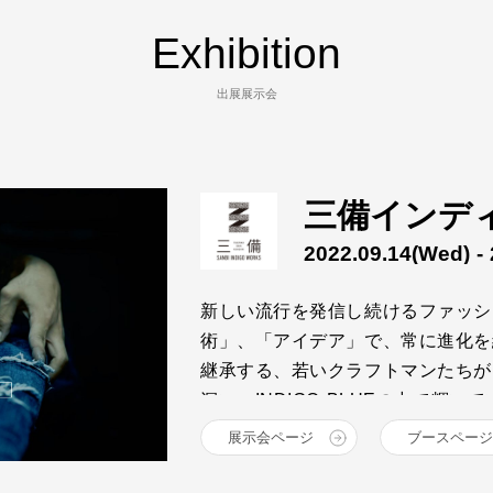
Exhibition
出展展示会
三備インデ
2022.09.14
(Wed)
- 
新しい流行を発信し続けるファッシ
術」、「アイデア」で、常に進化を
継承する、若いクラフトマンたちが
深い、INDIGO BLUEの中で輝
井原、倉敷エリアの14ブランドが
展示会ページ
ブースページ
をお届けします。