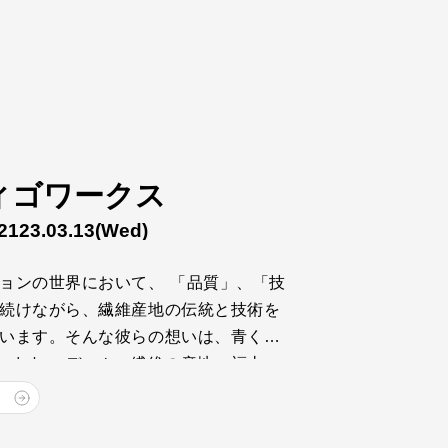
ィゴワークス
2123.03.13
(Wed)
ョンの世界において、 「品質」、「技
続けながら、繊維産地の伝統と技術を
います。そんな彼らの想いは、青く、
いています。 デニム・繊維の産地、福山、
、クラフトマンシップ溢れるものづくり