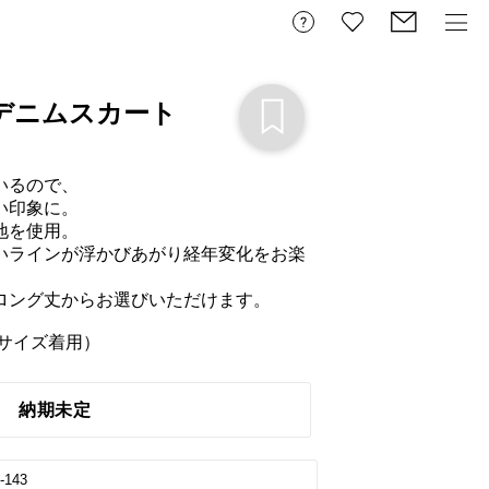
デニムスカート
るので、

印象に。

を使用。

いラインが浮かびあがり経年変化をお楽
ロング丈からお選びいただけます。

Lサイズ着用）
納期未定
-143