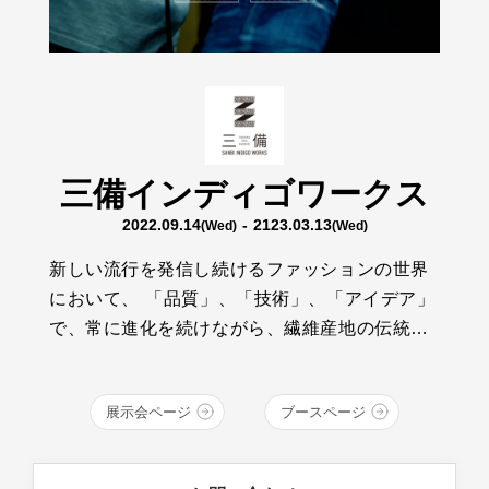
三備インディゴワークス
2022.09.14
- 2123.03.13
(Wed)
(Wed)
新しい流行を発信し続けるファッションの世界
において、 「品質」、「技術」、「アイデア」
で、常に進化を続けながら、繊維産地の伝統と
技術を継承する、若いクラフトマンたちがいま
す。そんな彼らの想いは、青く、深い、INDIGO
展示会ページ
ブースページ
BLUEの中で輝いています。 デニム・繊維の産
地、福山、井原、倉敷エリアの14ブランドが、
クラフトマンシップ溢れるものづくりをお届け