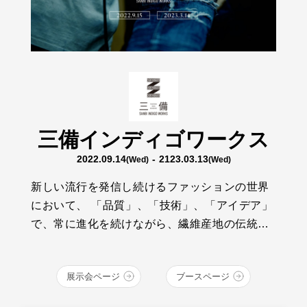
三備インディゴワークス
2022.09.14
- 2123.03.13
(Wed)
(Wed)
新しい流行を発信し続けるファッションの世界
において、 「品質」、「技術」、「アイデア」
で、常に進化を続けながら、繊維産地の伝統と
技術を継承する、若いクラフトマンたちがいま
す。そんな彼らの想いは、青く、深い、INDIGO
展示会ページ
ブースページ
BLUEの中で輝いています。 デニム・繊維の産
地、福山、井原、倉敷エリアの14ブランドが、