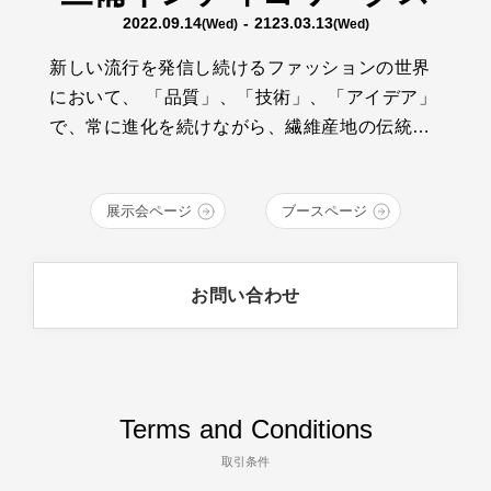
2022.09.14
- 2123.03.13
(Wed)
(Wed)
新しい流行を発信し続けるファッションの世界
において、 「品質」、「技術」、「アイデア」
で、常に進化を続けながら、繊維産地の伝統と
技術を継承する、若いクラフトマンたちがいま
す。そんな彼らの想いは、青く、深い、INDIGO
展示会ページ
ブースページ
BLUEの中で輝いています。 デニム・繊維の産
地、福山、井原、倉敷エリアの14ブランドが、
クラフトマンシップ溢れるものづくりをお届け
お問い合わせ
します。
Terms and Conditions
取引条件