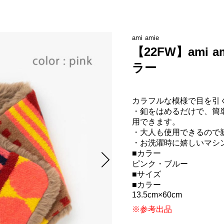
ami amie
【22FW】ami 
ラー
カラフルな模様で目を引く
・釦をはめるだけで、簡
用できます。

・大人も使用できるので
・お洗濯時に嬉しいマシン
■カラー

ピンク・ブルー

■サイズ

■カラー

13.5cm×60cm
※参考出品