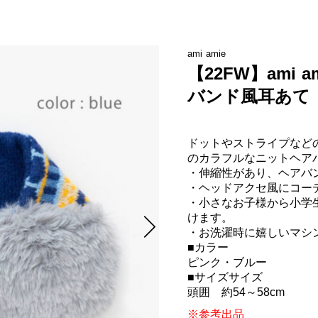
ami amie
【22FW】ami 
バンド風耳あて
ドットやストライプなど
のカラフルなニットヘアバ
・伸縮性があり、ヘアバン
・ヘッドアクセ風にコー
・小さなお子様から小学
けます。

・お洗濯時に嬉しいマシン
■カラー

ピンク・ブルー

■サイズサイズ	

※参考出品