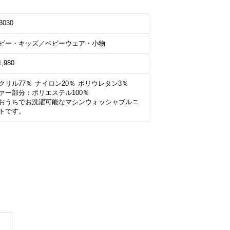
3030
ビー・キッズ／ベビーウェア・小物
1,980
クリル77％ ナイロン20％ ポリウレタン3％　
ァー部分：ポリエステル100％

おうちでお洗濯可能なマシンウォッシャブルニ