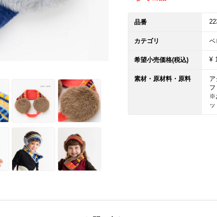
22
品番
カテゴリ
ベ
¥ 
希望小売価格(税込)
素材・原材料・原料
ア
フ
※