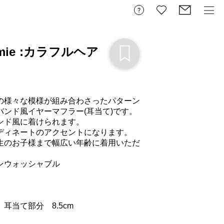
amie :カラフルヘア
の様々な模様が組み合わさったパターン
ンド風イヤーマフラー(耳当て)です。

ド風に着けられます。

ディネートのアクセントになります。

生のお子様まで幅広い年齢に着用いただ
ウォッシャブル

頭囲　約54～58cm		耳当て部分　8.5cm