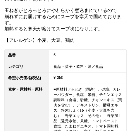
玉ねぎがとろっとろにやわらかく煮込まれているので

崩れずにお届けするためにスープを寒天で固めておりま
す。

加熱すると寒天が溶けてスープ状になります。

【アレルゲン】小麦、大豆、鶏肉
5
品番
カテゴリ
食品・菓子・飲料・酒／食品
¥ 350
希望小売価格(税込)
素材・原材料・原料
■原材料／玉ねぎ（国産）、砂糖、カレ
ーパウダー、食塩、米粉、チキンエキス
調味料（食塩、砂糖、チキンエキス（鶏
肉を含む）、デキストリン、酵母エキ
ス、粉末しょうゆ（小麦・大豆を含
む）、野菜エキス、その他）、野菜加工
品（還元水飴、果糖、トマトペースト、
食塩、たまねぎエキス、トマト調味料、