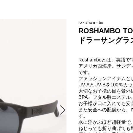
ro・sham・bo
ROSHAMBO TO
ドラーサングラ
Roshamboとは、英語で
アメリカ西海岸、サンデ
です。

ファッションアイテムとし
UV-AとUV-Bを100％
大切なお子様の目を紫外
BPA、フタル酸エステル
お子様が口に入れても安
また安全への配慮から、
す。

水に浮かぶほど超軽量で、
ねじっても折り曲げても壊