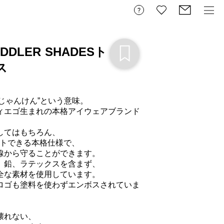
DDLER SHADESト
ス
“じゃんけん”という意味。

ィエゴ生まれの本格アイウェアブランド
てはもちろん、

カットできる本格仕様で、

線から守ることができます。

、鉛、ラテックスを含まず、

全な素材を使用しています。

ロゴも塗料を使わずエンボスされていま


れない、
