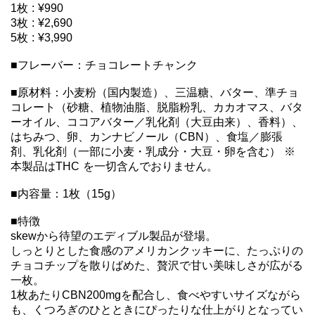
1枚 : ¥990

3枚 : ¥2,690

5枚 : ¥3,990

■フレーバー：チョコレートチャンク

■原材料：小麦粉（国内製造）、三温糖、バター、準チョ
コレート（砂糖、植物油脂、脱脂粉乳、カカオマス、バタ
ーオイル、ココアバター／乳化剤（大豆由来）、香料）、
はちみつ、卵、カンナビノール（CBN）、食塩／膨張
剤、乳化剤（一部に小麦・乳成分・大豆・卵を含む） ※
本製品はTHC を一切含んでおりません。

■内容量：1枚（15g）

■特徴

skewから待望のエディブル製品が登場。

しっとりとした食感のアメリカンクッキーに、たっぷりの
チョコチップを散りばめた、贅沢で甘い美味しさが広がる
一枚。

1枚あたりCBN200mgを配合し、食べやすいサイズながら
も、くつろぎのひとときにぴったりな仕上がりとなってい