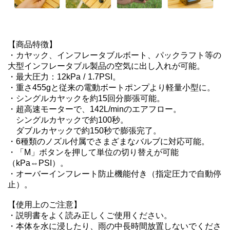
【商品特徴】

・カヤック、インフレータブルボート、パックラフト等の
大型インフレータブル製品の空気に出し入れが可能。

・最大圧力：12kPa / 1.7PSI。

・重さ455gと従来の電動ボートポンプより軽量小型に。

・シングルカヤックを約15回分膨張可能。

・超高速モーターで、142L/minのエアフロー。

　シングルカヤックで約100秒。

　ダブルカヤックで約150秒で膨張完了。

・6種類のノズル付属でさまざまなバルブに対応可能。

・「M」ボタンを押して単位の切り替えが可能
（kPa⇔PSI）。

・オーバーインフレート防止機能付き（指定圧力で自動停
止）。

【使用上のご注意】

・説明書をよく読み正しくご使用ください。

・本体を水に浸したり、雨の中長時間放置しないでくださ