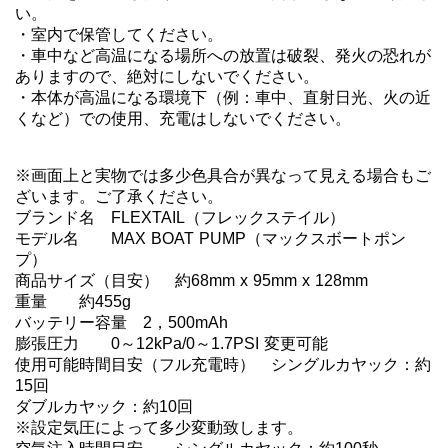
い。

・室内で保管してください。

・車中など高温になる場所への放置は破裂、発火の恐れが
ありますので、絶対にしないでください。

・本体が高温になる環境下（例：車中、直射日光、火の近
くなど）での使用、充電はしないでください。

※画面上と実物では多少色具合が異なって見える場合もご
ざいます。ご了承ください。

ブランド名	FLEXTAIL（フレックステイル）

モデル名	MAX BOAT PUMP（マックスボートポン
プ）

商品サイズ（目安）	約68mm x 95mm x 128mm

重量	約455g

バッテリー容量	2，500mAh

膨張圧力	0～12kPa/0～1.7PSI 変更可能

使用可能時間目安（フル充電時）	シングルカヤック：約
15回

ダブルカヤック：約10回

※設定気圧によって多少変動致します。
