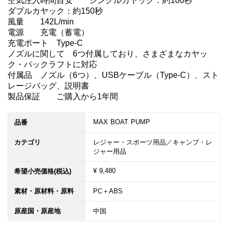
空気注入時間目安	シングルカヤック：約100秒

ダブルカヤック：約150秒

風量	142L/min

電源	充電（蓄電）

充電ポート	Type-C

ノズルに関して	6つ付属しており、さまざまなカヤッ
ク・パックラフトに対応

付属品	ノズル（6つ）、USBケーブル（Type-C）、スト
レージバッグ、説明書

製品保証	ご購入から1年間
MAX BOAT PUMP
品番
カテゴリ
レジャー・スポーツ用品／キャンプ・レ
ジャー用品
¥ 9,480
希望小売価格(税込)
素材・原材料・原料
PC＋ABS
原産国・原産地
中国