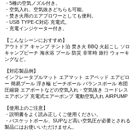
・5種の空気ノズル付き。

・空気入れ、空気抜きどちらも可能。

・焚き火用のエアブロワーとしても便利。

・USB TYPE-C対応 充電式。

・充電インジケーター付き。

【こんなシーンにおすすめ】

アウトドア キャンプ テント泊 焚き火 BBQ 火起こし ソロ
キャンプビーチ 海水浴 プール 防災 非常時 旅行 ウォーキ
ングなど。

【対応製品例】

インフレータブルマット エアマット エアベッド エアピロ
ー 簡易プール 浮き輪 ビーチボール バランスボール 布団
圧縮袋 エアボートなどの空気入れ・空気抜き コードレス
エアポンプ 充電式エアーポンプ 電動空気入れ AIRPUMP

【使用上のご注意】

・説明書をよく読み正しくご使用ください。

・バスケットボール、SUPなど高い空気圧が必要とされる
製品にはお使いいただけません。