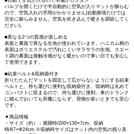
■自動で空気が入るので準備がカンタン

バルブを開くだけで半自動的に空気が入りマットが膨らむ
ので、空気入れの手間がかかりません(自動膨張だけでは
完全に膨らみません。空気を吹き込んで硬さを調節してく
ださい)。

■異なる2つの質感が楽しめる

表面と裏面で異なる生地が使われています。ハニカム柄の
表面はポリエステルで汚れにくいサラサラの生地。スエー
ド調の裏面は接触冷感がなく暖かいので寒い日でも安心し
て使用できます。

■結束ベルト&収納袋付き

折りたたんだマットを固定して広がらないようにする結束
ベルトと、持ち運びに便利な収納袋付き。収納時は丸めて
コンパクトに収まるので、持ち運びに便利。車のトランク
に積んでおいても邪魔にならず、荷物が多いときでも安心
です。

▼商品情報

・サイズ（約）：展開時/200×130×7cm、収納
時/67×Φ24cm ※収納時サイズはマット内の空気の残り具