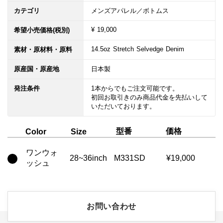
カテゴリ
メンズアパレル／ボトムス
¥ 19,000
希望小売価格(税別)
14.5oz Stretch Selvedge Denim　
素材・原材料・原料
原産国・原産地
日本製
発注条件
1本からでもご注文可能です。

初回お取引きのみ商品代金を先払いして
いただいております。
型番
価格
Color
Size
ワンウォ
28~36inch
M331SD
¥19,000
ッシュ
お問い合わせ