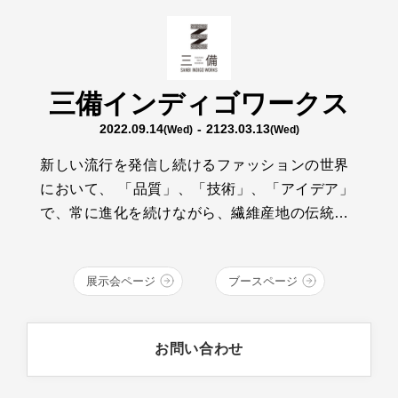
三備インディゴワークス
2022.09.14
- 2123.03.13
(Wed)
(Wed)
新しい流行を発信し続けるファッションの世界
において、 「品質」、「技術」、「アイデア」
で、常に進化を続けながら、繊維産地の伝統と
技術を継承する、若いクラフトマンたちがいま
す。そんな彼らの想いは、青く、深い、INDIGO
展示会ページ
ブースページ
BLUEの中で輝いています。 デニム・繊維の産
地、福山、井原、倉敷エリアの14ブランドが、
クラフトマンシップ溢れるものづくりをお届け
お問い合わせ
します。