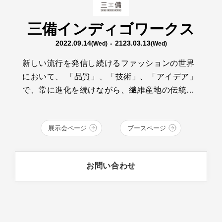
三備インディゴワークス
2022.09.14
- 2123.03.13
(Wed)
(Wed)
新しい流行を発信し続けるファッションの世界
において、 「品質」、「技術」、「アイデア」
で、常に進化を続けながら、繊維産地の伝統と
技術を継承する、若いクラフトマンたちがいま
す。そんな彼らの想いは、青く、深い、INDIGO
展示会ページ
ブースページ
BLUEの中で輝いています。 デニム・繊維の産
地、福山、井原、倉敷エリアの14ブランドが、
クラフトマンシップ溢れるものづくりをお届け
お問い合わせ
します。