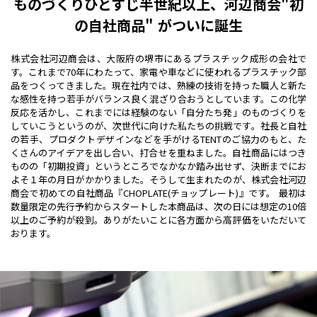
ものづくりひとすじ半世紀以上、河辺商会"初
の自社商品" がついに誕生
株式会社河辺商会は、大阪府の堺市にあるプラスチック成形の会社で
す。これまで70年にわたって、家電や車などに使われるプラスチック部
品をつくってきました。現在社内では、熟練の技術を持った職人と新た
な感性を持つ若手がバランス良く混ざり合おうとしています。この化学
反応を活かし、これまでには経験のない「自分たち発」のものづくりを
していこうというのが、次世代に向けた私たちの挑戦です。社長と自社
の若手、プロダクトデザインなどを手がけるTENTのご協力のもと、た
くさんのアイデアを出し合い、打合せを重ねました。自社商品にはつき
ものの「初期投資」というところでなかなか踏み出せず、決断までにお
よそ１年の月日がかかりました。そうして生まれたのが、株式会社河辺
商会で初めての自社商品『CHOPLATE(チョップレート)』です。 最初は
数量限定の先行予約からスタートした本商品は、次の日には想定の10倍
以上のご予約が殺到。ありがたいことに各方面から高評価をいただいて
おります。