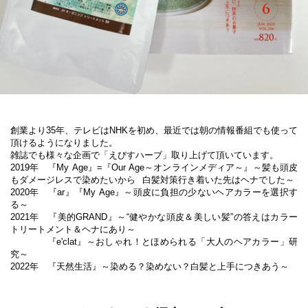
創業より35年、テレビはNHKを初め、最近では朝の情報番組でも使って
頂けるようになりました。

雑誌でも様々な企画で「えびすハーブ」取り上げて頂いています。

2019年　『My Age』=『Our Age～オンラインメディア～』～髪も頭皮
もダメージレスで染めたいから  白髪対策行き着いた先はヘナでした～

2020年　『ar』『My Age』～頭皮に負担の少ないヘアカラーを選択す
る～

2021年　『美的GRAND』～“健やかな頭皮＆美しい髪”の答えはカラー
トリートメント＆ヘナにあり～

　　　　『e'clat』～おしゃれ！とほめられる「大人のヘアカラー」研
究～

2022年　『天然生活』～染める？染めない？白髪と上手につきあう～