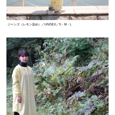
ジーンズ（レモン染め）／UNISEX／S・M・L