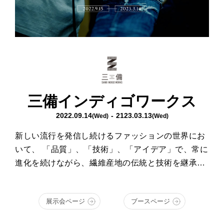
三備インディゴワークス
2022.09.14
- 2123.03.13
(Wed)
(Wed)
新しい流行を発信し続けるファッションの世界にお
いて、 「品質」、「技術」、「アイデア」で、常に
進化を続けながら、繊維産地の伝統と技術を継承す
る、若いクラフトマンたちがいます。そんな彼らの
想いは、青く、深い、INDIGO BLUEの中で輝いて
展示会ページ
ブースページ
います。 デニム・繊維の産地、福山、井原、倉敷エ
リアの14ブランドが、クラフトマンシップ溢れるも