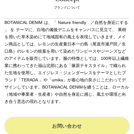
ブランドについて
BOTANICAL DENIM は、「 Nature friendly . ／自然を身近にする 
」 を テーマに、白地の備後デニムをキャンパスに見立て、 果樹
を用いた草木染めにて地域固有の風土を表現していきます。メイ
ン商品としては、レモンの生産量日本一の島（尾道市瀬戸田／生
口島）のレモンの枝葉を用いて染めたワンピースやジーンズなど
のアイテムを販売しています。服の特徴としては、100年以上繊維
業に携わってきた福山北部にある「篠原テキスタイル」で織られ
た生地を使用し、エイジレス・ジェンダーレスをテーマとしたブ
ランド「TERADA.」や「umika」が着心地の良さにこだわってデ
ザインしています。BOTANIACAL DENIMを纏うことは、ローカル
（地域や事業者・生産者）や自然を身近に感じ、風土や環境と向
き合う意志の現れとなります。
お問い合わせ