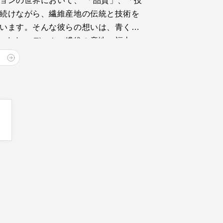
ョンの世界において、 「品質」、「技
続けながら、繊維産地の伝統と技術を
います。そんな彼らの想いは、青く、
いています。 デニム・繊維の産地、福山、
、クラフトマンシップ溢れるものづくり