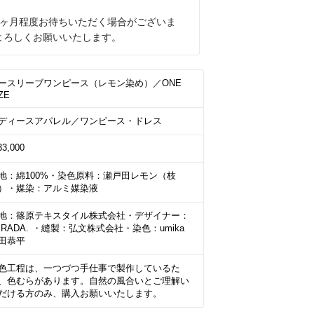
2ヶ月程度お待ちいただく場合がございま
よろしくお願いいたします。
ースリーブワンピース（レモン染め）／ONE 
ZE
ディースアパレル／ワンピース・ドレス
33,000
地：綿100%・染色原料：瀬戸田レモン（枝
）・媒染：アルミ媒染液
地：篠原テキスタイル株式会社・デザイナー：
ERADA. ・縫製：弘文株式会社・染色：umika 
田恭平
色工程は、一つづつ手仕事で製作しているた
、色むらがあります。自然の風合いとご理解い
だける方のみ、購入お願いいたします。