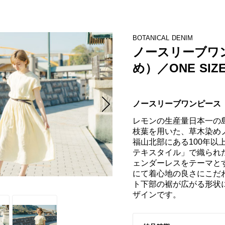
BOTANICAL DENIM
ノースリーブワ
め）／ONE SIZ
ノースリーブワンピース
レモンの生産量日本一の
枝葉を用いた、草木染め
福山北部にある100年以
テキスタイル」で織られ
ェンダーレスをテーマとす
にて着心地の良さにこだ
ト下部の裾が広がる形状
ザインです。