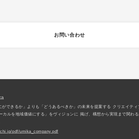
お問い合わせ
ka
「なにができるか」よりも「どうあるべきか」の未来を提案する クリエイティ
ーカルを地域価値にする」をヴィジョンに 掲げ、構想から実現まで関わる
。
touchi.jp/pdf/umika_company.pdf