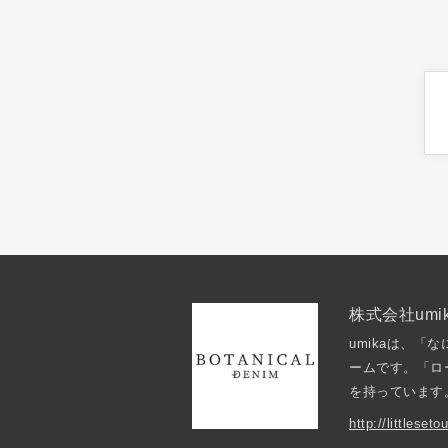
株式会社umi
umikaは、
ームです。「ロ
を持っています
http://littlese