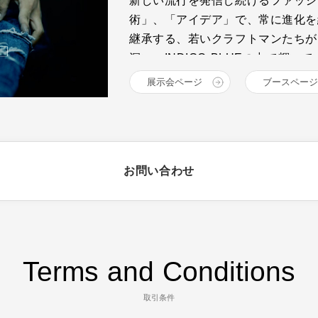
新しい流行を発信し続けるファッシ
術」、「アイデア」で、常に進化を
継承する、若いクラフトマンたちが
深い、INDIGO BLUEの中で輝
井原、倉敷エリアの14ブランドが
展示会ページ
ブースページ
をお届けします。
お問い合わせ
Terms and Conditions
取引条件