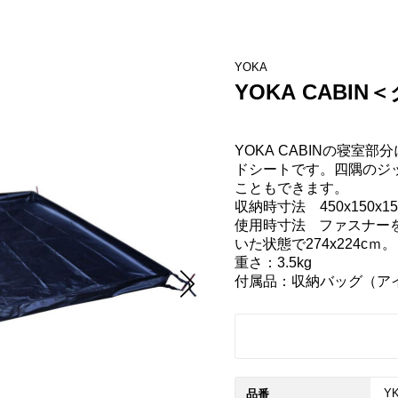
YOKA
YOKA CABI
YOKA CABINの寝室
ドシートです。四隅のジ
こともできます。

収納時寸法　450x150x15
使用時寸法   ファスナーを
いた状態で274x224cｍ。

重さ：3.5kg

付属品：収納バッグ（ア
YK
品番