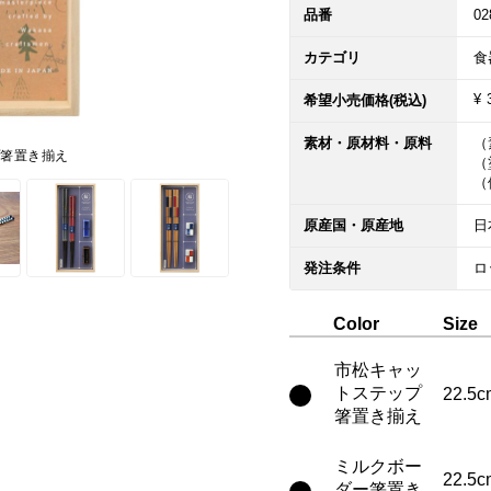
品番
02
カテゴリ
食
¥ 
希望小売価格(税込)
素材・原材料・原料
（
プ箸置き揃え
（
原産国・原産地
日
発注条件
Color
Size
市松キャッ
トステップ
22.5c
箸置き揃え
ミルクボー
22.5
ダー箸置き