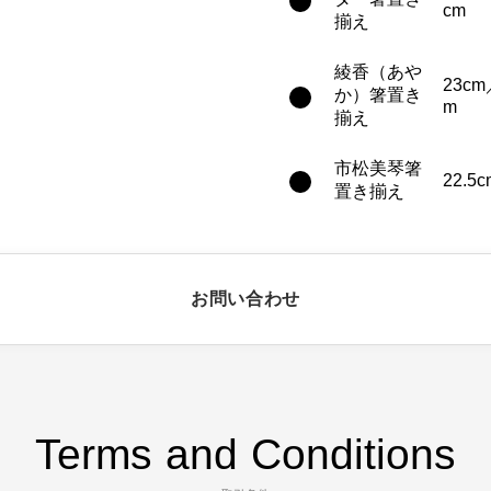
cm
揃え
綾香（あや
23cm
か）箸置き
m
揃え
市松美琴箸
22.5c
置き揃え
お問い合わせ
Terms and Conditions