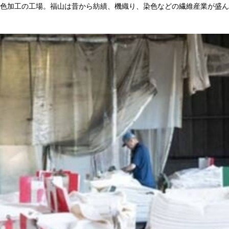
色加工の工場。福山は昔から紡績、機織り、染色などの繊維産業が盛ん