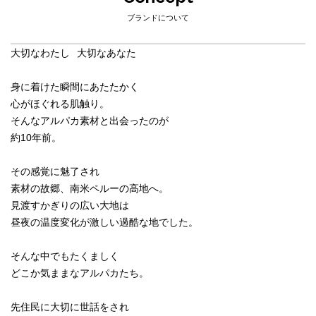
ブランドについて
大切なわたし  大切なあなた

身に着けた瞬間にあたたかく

心がほぐれる肌触り。

そんなアルパカ素材と出会ったのが

約10年前。

その感覚に魅了され

素材の故郷、南米ペルーの高地へ。

見渡すかぎりの広い大地は

昼夜の温度変化が激しい過酷な地でした。

そんな中でもたくましく

どこか気ままなアルパカたち。

先住民に大切に世話をされ
