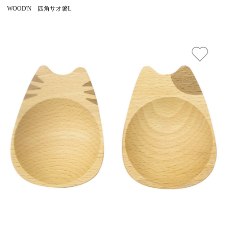
WOOD'N 四角サオ箸L