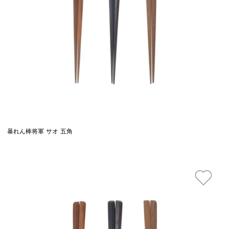
暴れん棒将軍 サオ 五角