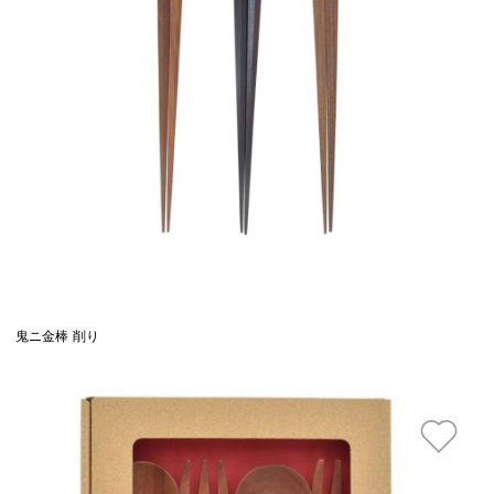
鬼ニ金棒 削り