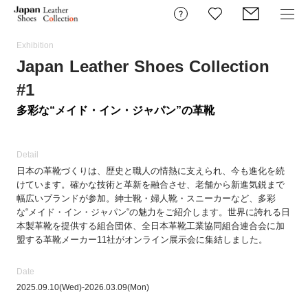
Exhibition
Japan Leather Shoes Collection
#1
多彩な“メイド・イン・ジャパン”の革靴
Detail
日本の革靴づくりは、歴史と職人の情熱に支えられ、今も進化を続
けています。確かな技術と革新を融合させ、老舗から新進気鋭まで
幅広いブランドが参加。紳士靴・婦人靴・スニーカーなど、多彩
な“メイド・イン・ジャパン“の魅力をご紹介します。世界に誇れる日
本製革靴を提供する組合団体、全日本革靴工業協同組合連合会に加
盟する革靴メーカー11社がオンライン展示会に集結しました。
Date
2025.09.10
(Wed)
-
2026.03.09
(Mon)